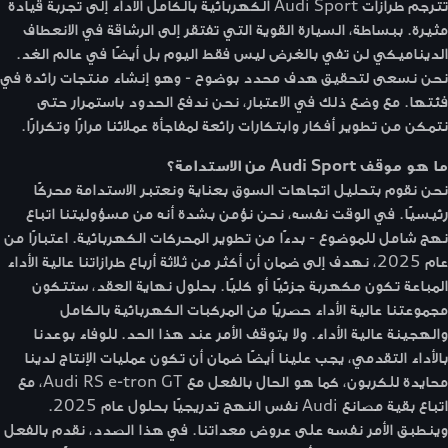
تترجم طرازات Audi Sport الكهربائية بالكامل الأداء إلى تجربة قيادة
مثيرة. ببساطة، السيارة القوية التي تفتقر إلى الرشاقة في الانعطاف
الديناميكي لن تفي بالغرض ليس فقط اليوم بل أيضًا في عالم الغد.
نحن نسعى لتحقيق هدف محدد بوضوح - وهو إنشاء منتجات رائدة في
فئتها. مع وضع ذلك في الاعتبار، نحن ندفع الحدود باستمرار حتى
نتمكن من تطوير أفكار وابتكارات رائعة لمفاجأة عملائنا مرارًا وتكرارًا.
ما هو موقف Audi Sport من الاستدامة؟
نحن نقوم بتحليل اتجاهات السوق بعناية ونعتبر الاستدامة محركًا
رئيسيًا. في الوقت نفسه، نحن نؤمن بشدة أنه من مسؤوليتنا اتباع
نهج شامل للموضوع - بدءًا من تطوير المحركات الكهربائية. اعتبارًا من
عام 2025، نهدف إلى ضمان أن أكثر من ثلاثة أرباع طرازاتنا عالية الأداء
المباعة تكون مكهربة جزئيًا أو كليًا. بحلول نهاية العقد، ستتكون
مجموعتنا عالية الأداء حصريًا من المركبات الكهربائية بالكامل
والهجينة عالية الأداء. ولا يتوقف الأمر عند هذا الحد. للوفاء بوعدنا
بالأداء التقدمي، يجب علينا أيضًا ضمان أن تكون عمليات الإنتاج لدينا
محايدة للكربون، كما هو الحال بالفعل مع Audi RS e-tron GT، مع
اتباع بقية مصانع Audi نفس النهج تدريجيًا بحلول عام 2025.
وينطبق الأمر نفسه على عروض معداتنا. في هذا الصدد، نقدم بالفعل