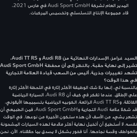
المدير العام لشركة Audi Sport GmbH في مارس 2021،
قاد مجموعة الإنتاج التسلسلي وتخصيص المركبات.
السيد غرامز، الإصدارات النهائية من Audi R8 و Audi TT RS،
تشير إلى نهاية حقبة. بالنظر إلى أن محفظة Audi Sport GmbH
تشهد تغييرات جذرية، أليس من الصعب قيادة العلامة التجارية
في هذا الوقت؟
بالنسبة لي، إنها بلا شك الوظيفة الأكثر إثارة في اللحظة الأكثر إثارة
على الإطلاق. عندما تفكر في كيف أن Audi R8، السيارة الرياضية
الفائقة، وAudi TT RS الرائعة، الكوبيه الرياضية بتصميمها الأيقوني،
قد شكلا علامة Audi التجارية وAudi Sport GmbH، فمن الطبيعي أن
تشعر بشيء من الأسف لأن هذه ستكون الأخيرة من نوعها. في الوقت
نفسه، لا أستطيع أن أتخيل نهاية أكثر ملاءمة لهذه السيارات المشحونة
بالعواطف وقصة نجاحها. أنا فخور بشكل لا يصدق بما حققناه. الآن، نحن