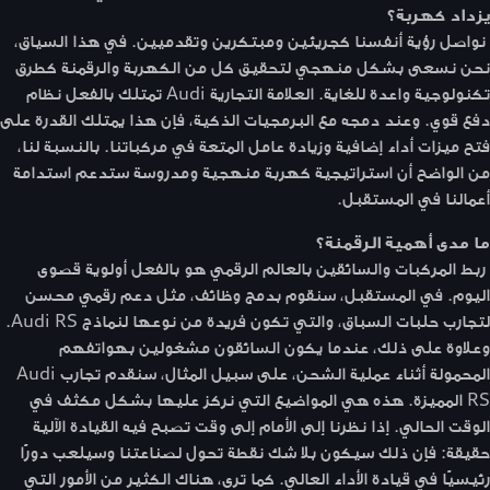
يزداد كهربة؟
نواصل رؤية أنفسنا كجريئين ومبتكرين وتقدميين. في هذا السياق،
نحن نسعى بشكل منهجي لتحقيق كل من الكهربة والرقمنة كطرق
تكنولوجية واعدة للغاية. العلامة التجارية Audi تمتلك بالفعل نظام
دفع قوي. وعند دمجه مع البرمجيات الذكية، فإن هذا يمتلك القدرة على
فتح ميزات أداء إضافية وزيادة عامل المتعة في مركباتنا. بالنسبة لنا،
من الواضح أن استراتيجية كهربة منهجية ومدروسة ستدعم استدامة
أعمالنا في المستقبل.
ما مدى أهمية الرقمنة؟
ربط المركبات والسائقين بالعالم الرقمي هو بالفعل أولوية قصوى
اليوم. في المستقبل، سنقوم بدمج وظائف، مثل دعم رقمي محسن
لتجارب حلبات السباق، والتي تكون فريدة من نوعها لنماذج Audi RS.
وعلاوة على ذلك، عندما يكون السائقون مشغولين بهواتفهم
المحمولة أثناء عملية الشحن، على سبيل المثال، سنقدم تجارب Audi
RS المميزة. هذه هي المواضيع التي نركز عليها بشكل مكثف في
الوقت الحالي. إذا نظرنا إلى الأمام إلى وقت تصبح فيه القيادة الآلية
حقيقة: فإن ذلك سيكون بلا شك نقطة تحول لصناعتنا وسيلعب دورًا
رئيسيًا في قيادة الأداء العالي. كما ترى، هناك الكثير من الأمور التي