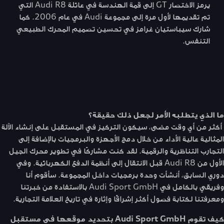
يرمز الاختصار GT إلى قمة الهندسة في عائلة Audi R8 التي
تم تقديمها لأول مرة إلى مجموعة Audi في عام 2006. كما
شارك سيباستيان غرامز في تحسين تصميم المحرك الطبيعي
التنفس.
ما الذي يتطلبه الأمر لجعل ذلك حقيقة؟
أكثر من أي وقت مضى، سيكون التركيز في المستقبل على إنشاء الآلة
المثالية عالية الأداء من خلال دمج الأجهزة والبرمجيات بالإضافة إلى
التجارب التناظرية والرقمية. لقد كنت مشاركًا في تطوير محرك الجيل
الأول من Audi R8 قبل الانتقال إلى أنظمة الدفع الكهربائية. وفي
دوري السابق، أنشأت وحدة برمجيات داخل المجموعة. سأقوم أنا
وفريقي بالكامل في Audi Sport GmbH بالاستفادة من خبرتنا
ومعرفتنا لكتابة فصول أكثر إشراقًا وإثارة في تاريخ العلامة التجارية.
كيف تقوم Audi Sport GmbH بتحديد موقعها في مستقبل