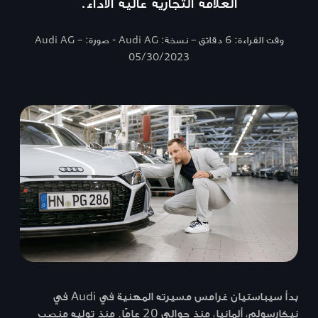
العلامة التجارية عالية الأداء.
وقت القراءة: 6 دقائق – نسخة: Audi AG - صورة: Audi AG –
05/30/2023
بدأ سيباستيان غرامس مسيرته المهنية في Audi في
نيكارسولم، ألمانيا، منذ حوالي 20 عامًا. منذ توليه منصب