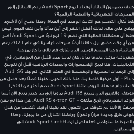
كيف تضمنون البقاء أوفياء لروح Audi Sport رغم الانتقال إلى
المحركات الكهربائية والأنظمة الرقمية؟
كما يُقال، التغيير هو الثابت الوحيد في الحياة، وهذا يعني أن لا شيء
يبقى على حاله. لذلك أفضل النظر إلى أين بدأنا وأين نقف اليوم. ليس
فقط أن محفظتنا الحالية التي تضم 19 نموذجًا من Audi Sport أكبر
من أي وقت مضى، بل حققنا أيضًا مبيعات قياسية في عام 2021 رغم
الجائحة، وكنا المصنع الوحيد الذي شارك في رالي داكار بمركبة
كهربائية جزئيًا. عندما بدأنا، كان لدينا عدد قليل من الموظفين. في
الثمانينيات، كنا نبيع الإكسسوارات والمعدات الرياضية قبل أن نتوسع
إلى المعدات الحصرية والمخصصة في العقد التالي. ثم جاء Audi S6
Plus – أول مركبة خاصة بنا. منذ ذلك الحين، كتبنا فصلًا بعد فصل من
قصة نجاح مذهلة. اليوم، عائلة Audi Sport تضم أكثر من 1,500
موظف، والفريق الذي يصنع Audi R8 يدويًا إلى حد كبير ينتج الآن أيضًا
الرائد الكهربائي لأربع حلقات – Audi RS e-tron GT. كل هذا لم يكن
ممكنًا إلا لأننا لم نتوقف عن التطور. لقد بقينا أوفياء لأنفسنا من خلال
خوض طرق جديدة مرارًا وتكرارًا ورفضنا التنازل عن ما يميزنا. وهذا
بالضبط ما سنواصل فعله لحمل إرث Audi Sport GmbH إلى
المستقبل.