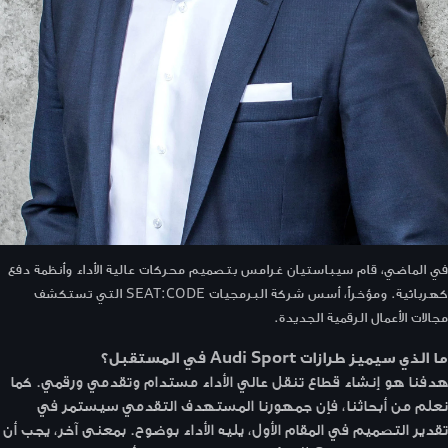
في الماضي، قام سيباستيان غرامس بتصميم محركات عالية الأداء وأنظمة دفع
كهربائية. ومؤخراً، أسس شركة البرمجيات SEAT:CODE التي تستكشف
مجالات الأعمال الرقمية الجديدة.
ما الذي سيميز طرازات Audi Sport في المستقبل؟
هدفنا هو إنشاء قطاع تنقل عالي الأداء مستدام وتقدمي ورقمي. كما
نعلم من أبحاثنا، فإن جمهورنا المستهدف التقدمي سيستمر في
تقدير التصميم في المقام الأول، يليه الأداء بوضوح. بمعنى آخر، يجب أن