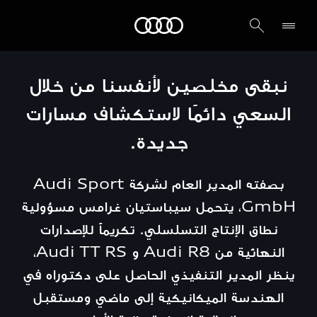
Audi لبنان
نبقى مخلصين لأنفسنا من خلال
السعي دائمًا لاستكشاف مسارات
جديدة.
بصفته المدير العام لشركة Audi Sport
GmbH، يتحمل سيباستيان غرامس مسؤولية
نطاق الإنتاج التسلسلي. تكريماً للإصدارات
النهائية من Audi R8 و Audi TT RS،
ينظر المدير التنفيذي الحاصل على دكتوراه في
الهندسة الميكانيكية إلى ماضي ومستقبل